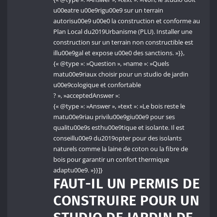
u00eatre u00e9rigu00e9 sur un terrain
autorisu00e9 u00e0 la construction et conforme au
Plan Local du2019Urbanisme (PLU). Installer une
construction sur un terrain non constructible est
illu00e9gal et expose u00e0 des sanctions. »}},
{« @type »: »Question », »name »: »Quels
matu00e9riaux choisir pour un studio de jardin
u00e9cologique et confortable
? », »acceptedAnswer »:
{« @type »: »Answer », »text »: »Le bois reste le
matu00e9riau privilu00e9giu00e9 pour ses
qualitu00e9s esthu00e9tique et isolante. Il est
conseillu00e9 du2019opter pour des isolants
naturels comme la laine de coton ou la fibre de
bois pour garantir un confort thermique
adaptu00e9. »}}]}
FAUT-IL UN PERMIS DE
CONSTRUIRE POUR UN