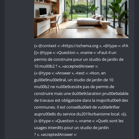
{« @context »: »https://schema.org », »@type »: »FAQPage
[{« @type »: »Question », »name »: »Faut-il un
permis de construire pour un studio de jardin de
10 mu00b2 ? », »acceptedAnswer »:
{« @type »: »Answer », »text »: »Non, en
gu00e9nu00e9ral, un studio de jardin de 10
mu00b2 ne nu00e9cessite pas de permis de
construire mais une du00e9claration pru00e9alable
de travaux est obligatoire dans la majoritu00e9 des
communes. Il est conseillu00e9 de vu00e9rifier
aupru00e8s du service du2019urbanisme local. »}},
{« @type »: »Question », »name »: »Quels sont les
usages interdits pour un studio de jardin
? », »acceptedAnswer »: