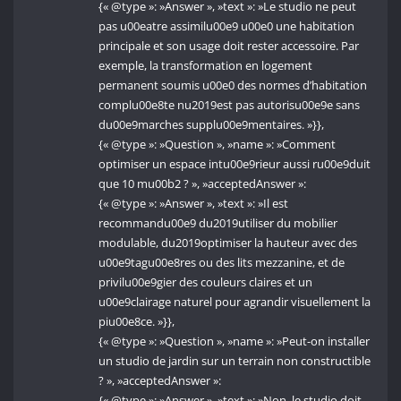
{« @type »: »Answer », »text »: »Le studio ne peut
pas u00eatre assimilu00e9 u00e0 une habitation
principale et son usage doit rester accessoire. Par
exemple, la transformation en logement
permanent soumis u00e0 des normes d’habitation
complu00e8te nu2019est pas autorisu00e9e sans
du00e9marches supplu00e9mentaires. »}},
{« @type »: »Question », »name »: »Comment
optimiser un espace intu00e9rieur aussi ru00e9duit
que 10 mu00b2 ? », »acceptedAnswer »:
{« @type »: »Answer », »text »: »Il est
recommandu00e9 du2019utiliser du mobilier
modulable, du2019optimiser la hauteur avec des
u00e9tagu00e8res ou des lits mezzanine, et de
privilu00e9gier des couleurs claires et un
u00e9clairage naturel pour agrandir visuellement la
piu00e8ce. »}},
{« @type »: »Question », »name »: »Peut-on installer
un studio de jardin sur un terrain non constructible
? », »acceptedAnswer »:
{« @type »: »Answer », »text »: »Non, le studio doit