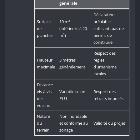
générale
Déclaration
Surface
10 m²
préalable
de
(inférieure à 20
suffisant, pas de
plancher
m²)
permis de
construire
Respect des
Hauteur
3 mètres
règles
maximale
généralement
d’urbanisme
locales
Distance
vis-à-vis
Variable selon
Respect des
des
PLU
retraits imposés
voisins
Nature
Non inondable
du
et conforme au
Validité du projet
terrain
zonage