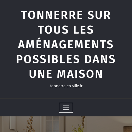
Skip
to
TONNERRE SUR
content
TOUS LES
AMÉNAGEMENTS
POSSIBLES DANS
UNE MAISON
tonnerre-en-ville.fr