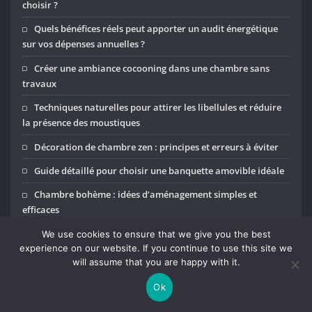
choisir ?
Quels bénéfices réels peut apporter un audit énergétique
sur vos dépenses annuelles ?
Créer une ambiance cocooning dans une chambre sans
travaux
Techniques naturelles pour attirer les libellules et réduire
la présence des moustiques
Décoration de chambre zen : principes et erreurs à éviter
Guide détaillé pour choisir une banquette amovible idéale
Chambre bohème : idées d’aménagement simples et
efficaces
Quels aménagements extérieurs séduisent le plus les
We use cookies to ensure that we give you the best
experience on our website. If you continue to use this site we
propriétaires ?
will assume that you are happy with it.
Déménageur : ce qui est inclus (et ce qui ne l’est jamais)
Ok
Quel véhicule choisir pour transporter des meubles