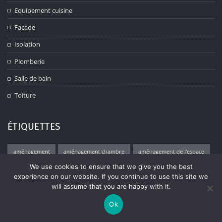
Equipement cuisine
Facade
Isolation
Plomberie
Salle de bain
Toiture
ÉTIQUETTES
aménagement
aménagement chambre
aménagement de l'espace
We use cookies to ensure that we give you the best
aménagement de la cuisine
aménagement des combles
experience on our website. If you continue to use this site we
aménagement extérieur
Aménagement intérieur
will assume that you are happy with it.
aménagement jardin
aménager des combles
Ok
aménager une chambre
bien-être
chambre
chauffage efficace