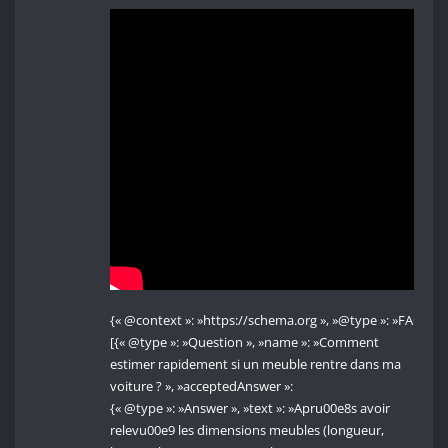
{« @context »: »https://schema.org », »@type »: »FAQPage
[{« @type »: »Question », »name »: »Comment
estimer rapidement si un meuble rentre dans ma
voiture ? », »acceptedAnswer »:
{« @type »: »Answer », »text »: »Apru00e8s avoir
relevu00e9 les dimensions meubles (longueur,