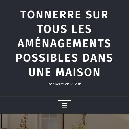
Skip
to
TONNERRE SUR
content
TOUS LES
AMÉNAGEMENTS
POSSIBLES DANS
UNE MAISON
tonnerre-en-ville.fr