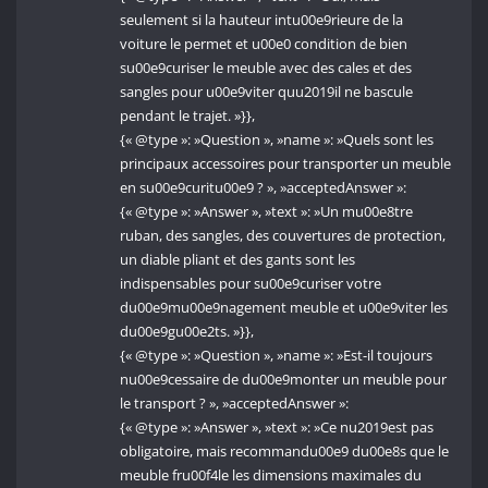
seulement si la hauteur intu00e9rieure de la
voiture le permet et u00e0 condition de bien
su00e9curiser le meuble avec des cales et des
sangles pour u00e9viter quu2019il ne bascule
pendant le trajet. »}},
{« @type »: »Question », »name »: »Quels sont les
principaux accessoires pour transporter un meuble
en su00e9curitu00e9 ? », »acceptedAnswer »:
{« @type »: »Answer », »text »: »Un mu00e8tre
ruban, des sangles, des couvertures de protection,
un diable pliant et des gants sont les
indispensables pour su00e9curiser votre
du00e9mu00e9nagement meuble et u00e9viter les
du00e9gu00e2ts. »}},
{« @type »: »Question », »name »: »Est-il toujours
nu00e9cessaire de du00e9monter un meuble pour
le transport ? », »acceptedAnswer »:
{« @type »: »Answer », »text »: »Ce nu2019est pas
obligatoire, mais recommandu00e9 du00e8s que le
meuble fru00f4le les dimensions maximales du