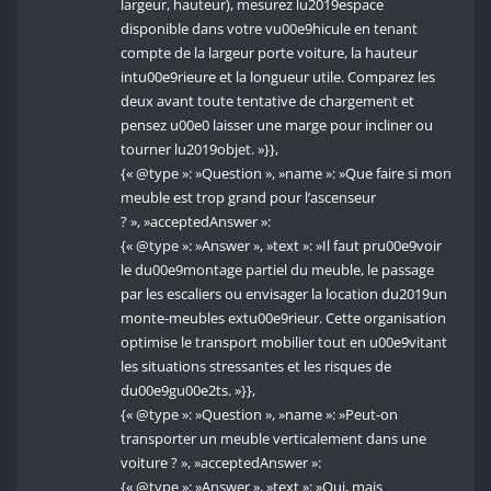
largeur, hauteur), mesurez lu2019espace
disponible dans votre vu00e9hicule en tenant
compte de la largeur porte voiture, la hauteur
intu00e9rieure et la longueur utile. Comparez les
deux avant toute tentative de chargement et
pensez u00e0 laisser une marge pour incliner ou
tourner lu2019objet. »}},
{« @type »: »Question », »name »: »Que faire si mon
meuble est trop grand pour l’ascenseur
? », »acceptedAnswer »:
{« @type »: »Answer », »text »: »Il faut pru00e9voir
le du00e9montage partiel du meuble, le passage
par les escaliers ou envisager la location du2019un
monte-meubles extu00e9rieur. Cette organisation
optimise le transport mobilier tout en u00e9vitant
les situations stressantes et les risques de
du00e9gu00e2ts. »}},
{« @type »: »Question », »name »: »Peut-on
transporter un meuble verticalement dans une
voiture ? », »acceptedAnswer »:
{« @type »: »Answer », »text »: »Oui, mais