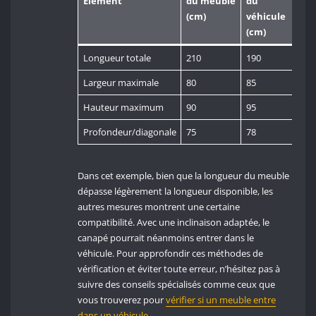
Élément
du meuble
du
(cm)
véhicule
(cm)
Longueur totale
210
190
Largeur maximale
80
85
Hauteur maximum
90
95
Profondeur/diagonale
75
78
Dans cet exemple, bien que la longueur du meuble
dépasse légèrement la longueur disponible, les
autres mesures montrent une certaine
compatibilité. Avec une inclinaison adaptée, le
canapé pourrait néanmoins entrer dans le
véhicule. Pour approfondir ces méthodes de
vérification et éviter toute erreur, n’hésitez pas à
suivre des conseils spécialisés comme ceux que
vous trouverez pour
vérifier si un meuble entre
dans un véhicule
.