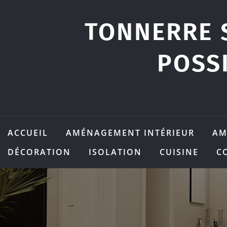
Skip
to
TONNERRE 
content
POSS
ACCUEIL
AMÉNAGEMENT INTÉRIEUR
AM
DÉCORATION
ISOLATION
CUISINE
C