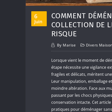
COMMENT DÉMÉNA
6
Juin
COLLECTION DE L
RISQUE
By
Marise
Divers Maiso
Lorsque vient le moment de dém
étape nécessite une vigilance e
fragiles et délicats, méritent un
Leur manipulation, emballage et
moindre altération. Face aux mul
passant par les chocs physiques
conservation intacte. Cet articl
pratiques pour déménager sans r