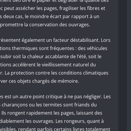
ent détruire le papier et dégrader la qualité des
ec peut assécher les pages, fragiliser les fibres et
s deux cas, le moindre écart par rapport à un
promettre la conservation des ouvrages.
ésentent également un facteur déstabilisant. Lors
ions thermiques sont fréquentes : des véhicules
subir soit la chaleur accablante de l’été, soit le
ations accélèrent le vieillissement naturel du
er. La protection contre les conditions climatiques
rver ces objets chargés de mémoire.
s est un autre point critique à ne pas négliger. Les
s charançons ou les termites sont friands du
s. Ils rongent rapidement les pages, laissant des
ablement les ouvrages. Les rongeurs, quant à
isibles, rendant parfois certains livres totalement