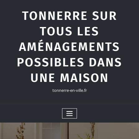
Skip
to
TONNERRE SUR
content
TOUS LES
AMÉNAGEMENTS
POSSIBLES DANS
UNE MAISON
tonnerre-en-ville.fr