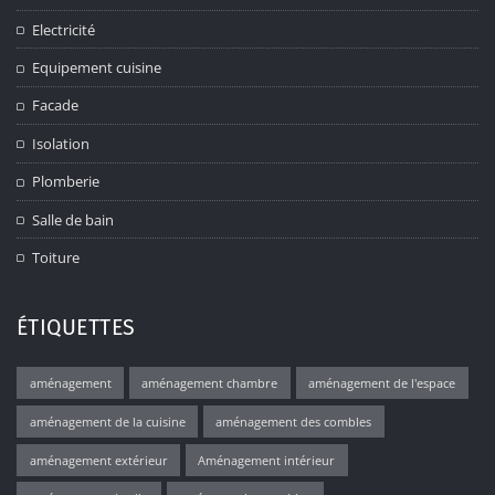
Electricité
Equipement cuisine
Facade
Isolation
Plomberie
Salle de bain
Toiture
ÉTIQUETTES
aménagement
aménagement chambre
aménagement de l'espace
aménagement de la cuisine
aménagement des combles
aménagement extérieur
Aménagement intérieur