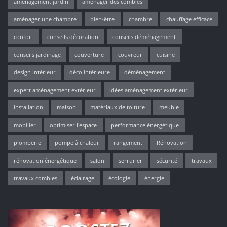
aménagement jardin
aménager des combles
aménager une chambre
bien-être
chambre
chauffage efficace
confort
conseils décoration
conseils déménagement
conseils jardinage
couverture
couvreur
cuisine
design intérieur
déco intérieure
déménagement
expert aménagement extérieur
idées aménagement extérieur
installation
maison
matériaux de toiture
meuble
mobilier
optimiser l'espace
performance énergétique
plomberie
pompe à chaleur
rangement
Rénovation
rénovation énergétique
salon
serrurier
sécurité
travaux
travaux combles
éclairage
écologie
énergie