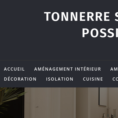
Skip
to
TONNERRE 
content
POSS
ACCUEIL
AMÉNAGEMENT INTÉRIEUR
AM
DÉCORATION
ISOLATION
CUISINE
C