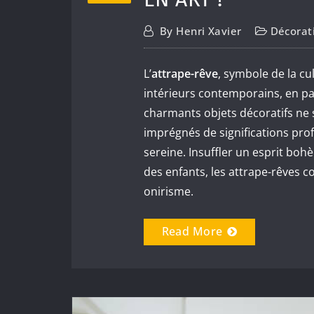
By
Henri Xavier
Décorat
L’
attrape-rêve
, symbole de la c
intérieurs contemporains, en pa
charmants objets décoratifs ne s
imprégnés de significations pr
sereine. Insuffler un esprit bo
des enfants, les attrape-rêves c
onirisme.
Read More