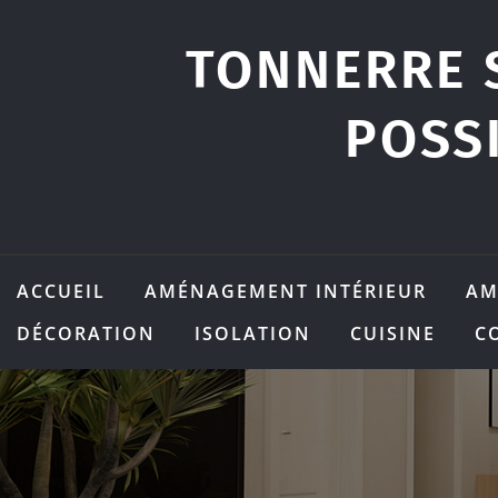
Skip
to
TONNERRE 
content
POSS
ACCUEIL
AMÉNAGEMENT INTÉRIEUR
AM
DÉCORATION
ISOLATION
CUISINE
C