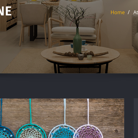
NE
Home
A