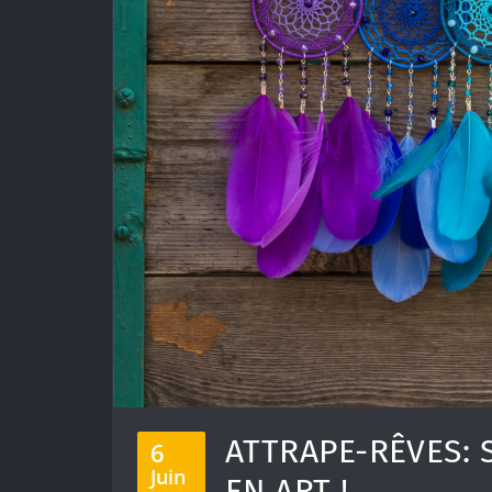
ATTRAPE-RÊVES:
6
Juin
EN ART !