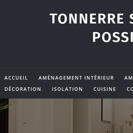
Skip
to
TONNERRE 
content
POSS
ACCUEIL
AMÉNAGEMENT INTÉRIEUR
AM
DÉCORATION
ISOLATION
CUISINE
C