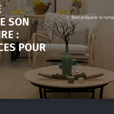
E
Bien préparer le rempl
E SON
RE :
CES POUR