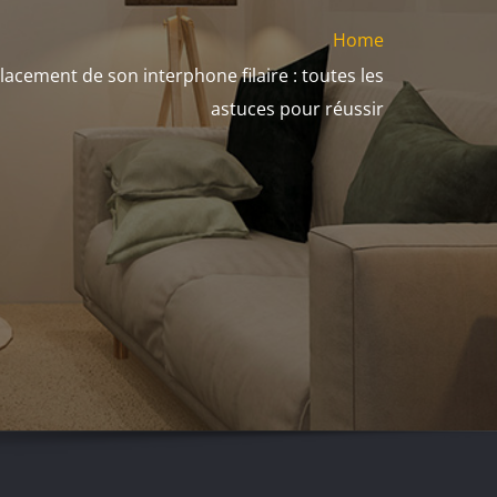
Home
acement de son interphone filaire : toutes les
astuces pour réussir