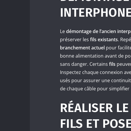
INTERPHON
Le
démontage de l’ancien inter
préserver les
fils existants
. Rep
branchement actuel
pour facilit
bonne alimentation avant de pou
sans danger. Certains
fils
peuven
Inspectez chaque connexion ave
usés pour assurer une continuité
de chaque câble pour simplifier
RÉALISER L
FILS ET POS