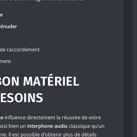
me
 dénuder
 de raccordement
ement
BON MATÉRIEL
BESOINS
ne
influence directement la réussite de votre
ussi bien un
interphone audio
classique qu’un
. Il est possible d’obtenir plus de détails