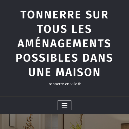
Skip
to
TONNERRE SUR
content
TOUS LES
AMÉNAGEMENTS
POSSIBLES DANS
UNE MAISON
tonnerre-en-ville.fr