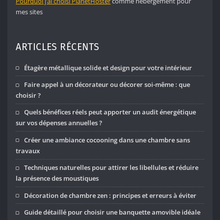
Pourquoi j’ai choisi PlanetHoster
comme hébergement pour
mes sites
ARTICLES RÉCENTS
Étagère métallique solide et design pour votre intérieur
Faire appel à un décorateur ou décorer soi-même : que
choisir ?
Quels bénéfices réels peut apporter un audit énergétique
sur vos dépenses annuelles ?
Créer une ambiance cocooning dans une chambre sans
travaux
Techniques naturelles pour attirer les libellules et réduire
la présence des moustiques
Décoration de chambre zen : principes et erreurs à éviter
Guide détaillé pour choisir une banquette amovible idéale