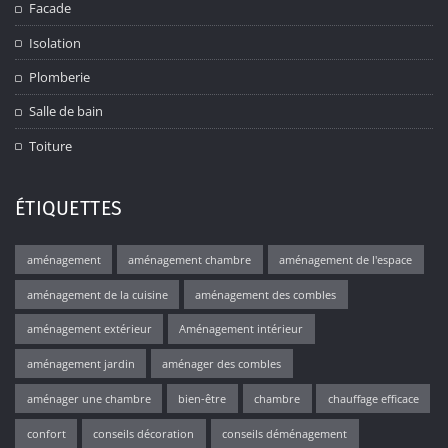
Facade
Isolation
Plomberie
Salle de bain
Toiture
ÉTIQUETTES
aménagement
aménagement chambre
aménagement de l'espace
aménagement de la cuisine
aménagement des combles
aménagement extérieur
Aménagement intérieur
aménagement jardin
aménager des combles
aménager une chambre
bien-être
chambre
chauffage efficace
confort
conseils décoration
conseils déménagement