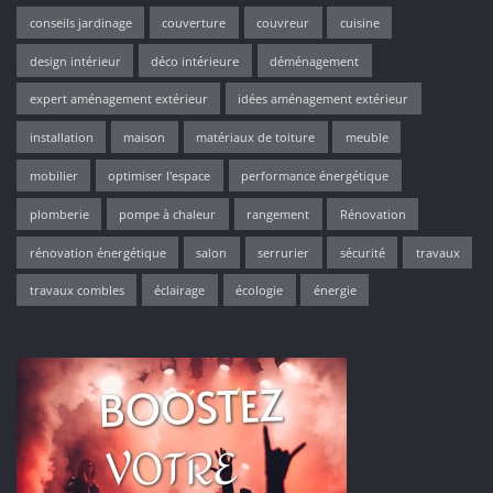
conseils jardinage
couverture
couvreur
cuisine
design intérieur
déco intérieure
déménagement
expert aménagement extérieur
idées aménagement extérieur
installation
maison
matériaux de toiture
meuble
mobilier
optimiser l'espace
performance énergétique
plomberie
pompe à chaleur
rangement
Rénovation
rénovation énergétique
salon
serrurier
sécurité
travaux
travaux combles
éclairage
écologie
énergie