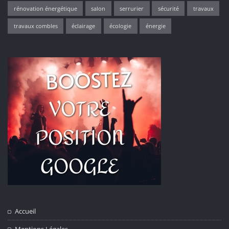
rénovation énergétique
salon
serrurier
sécurité
travaux
travaux combles
éclairage
écologie
énergie
Accueil
Mentions Légales