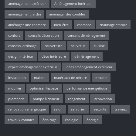
aménagement extérieur
Aménagement intérieur
aménagement jardin
aménager des combles
aménager une chambre
bien-être
chambre
chauffage efficace
confort
conseils décoration
conseils déménagement
conseils jardinage
couverture
couvreur
cuisine
design intérieur
déco intérieure
déménagement
expert aménagement extérieur
idées aménagement extérieur
installation
maison
matériaux de toiture
meuble
mobilier
optimiser l'espace
performance énergétique
plomberie
pompe à chaleur
rangement
Rénovation
rénovation énergétique
salon
serrurier
sécurité
travaux
travaux combles
éclairage
écologie
énergie