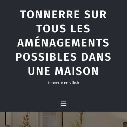
Skip
to
TONNERRE SUR
content
TOUS LES
AMÉNAGEMENTS
POSSIBLES DANS
UNE MAISON
tonnerre-en-ville.fr