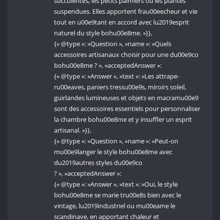
succulentes, les petits palmiers ou les plantes
suspendues. Elles apportent frau00eecheur et vie
tout en u00e9tant en accord avec lu2019esprit
naturel du style bohu00e8me. »}},
{« @type »: »Question », »name »: »Quels
accessoires artisanaux choisir pour une du00e9co
bohu00e8me ? », »acceptedAnswer »:
{« @type »: »Answer », »text »: »Les attrape-
ru00eaves, paniers tressu00e9s, miroirs soleil,
guirlandes lumineuses et objets en macramu00e9
sont des accessoires essentiels pour personnaliser
la chambre bohu00e8me et y insuffler un esprit
artisanal. »}},
{« @type »: »Question », »name »: »Peut-on
mu00e9langer le style bohu00e8me avec
du2019autres styles du00e9co
? », »acceptedAnswer »:
{« @type »: »Answer », »text »: »Oui, le style
bohu00e8me se marie tru00e8s bien avec le
vintage, lu2019industriel ou mu00eame le
scandinave, en apportant chaleur et