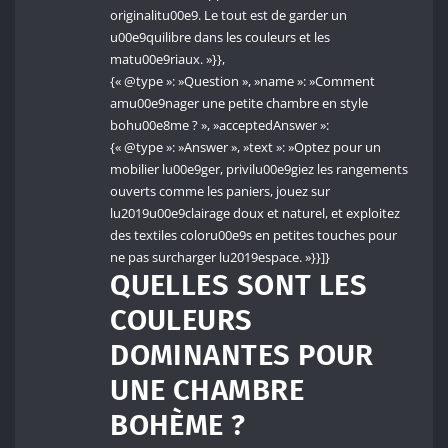
originalitu00e9. Le tout est de garder un
u00e9quilibre dans les couleurs et les
matu00e9riaux. »}},
{« @type »: »Question », »name »: »Comment
amu00e9nager une petite chambre en style
bohu00e8me ? », »acceptedAnswer »:
{« @type »: »Answer », »text »: »Optez pour un
mobilier lu00e9ger, privilu00e9giez les rangements
ouverts comme les paniers, jouez sur
lu2019u00e9clairage doux et naturel, et exploitez
des textiles coloru00e9s en petites touches pour
ne pas surcharger lu2019espace. »}}]}
QUELLES SONT LES
COULEURS
DOMINANTES POUR
UNE CHAMBRE
BOHÈME ?