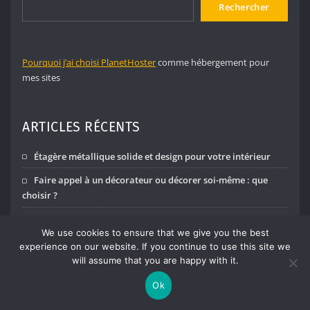
Rechercher
Pourquoi j’ai choisi PlanetHoster
comme hébergement pour
mes sites
ARTICLES RÉCENTS
Étagère métallique solide et design pour votre intérieur
Faire appel à un décorateur ou décorer soi-même : que
choisir ?
Quels bénéfices réels peut apporter un audit énergétique
We use cookies to ensure that we give you the best
sur vos dépenses annuelles ?
experience on our website. If you continue to use this site we
Créer une ambiance cocooning dans une chambre sans
will assume that you are happy with it.
travaux
Ok
Techniques naturelles pour attirer les libellules et réduire