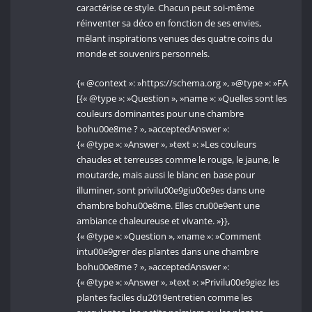
caractérise ce style. Chacun peut soi-même
réinventer sa déco en fonction de ses envies,
mêlant inspirations venues des quatre coins du
monde et souvenirs personnels.
{« @context »: »https://schema.org », »@type »: »FAQPage
[{« @type »: »Question », »name »: »Quelles sont les
couleurs dominantes pour une chambre
bohu00e8me ? », »acceptedAnswer »:
{« @type »: »Answer », »text »: »Les couleurs
chaudes et terreuses comme le rouge, le jaune, le
moutarde, mais aussi le blanc en base pour
illuminer, sont privilu00e9giu00e9es dans une
chambre bohu00e8me. Elles cru00e9ent une
ambiance chaleureuse et vivante. »}},
{« @type »: »Question », »name »: »Comment
intu00e9grer des plantes dans une chambre
bohu00e8me ? », »acceptedAnswer »:
{« @type »: »Answer », »text »: »Privilu00e9giez les
plantes faciles du2019entretien comme les