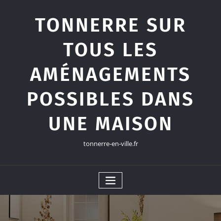
Skip
to
TONNERRE SUR
content
TOUS LES
AMÉNAGEMENTS
POSSIBLES DANS
UNE MAISON
tonnerre-en-ville.fr