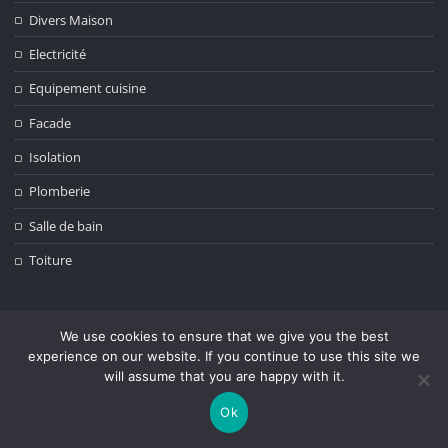
Divers Maison
Electricité
Equipement cuisine
Facade
Isolation
Plomberie
Salle de bain
Toiture
ÉTIQUETTES
We use cookies to ensure that we give you the best
experience on our website. If you continue to use this site we
aménagement
aménagement chambre
aménagement de l'espace
will assume that you are happy with it.
aménagement de la cuisine
aménagement des combles
Ok
aménagement extérieur
Aménagement intérieur