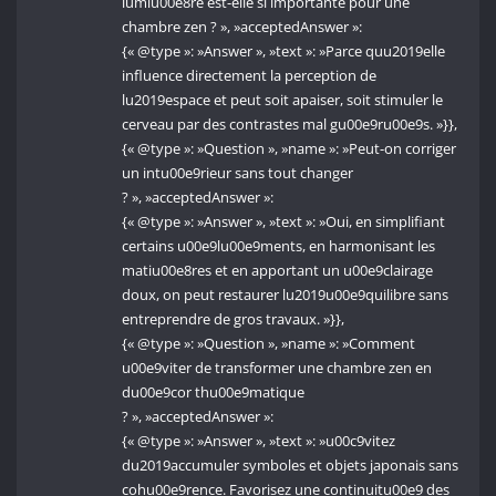
lumiu00e8re est-elle si importante pour une
chambre zen ? », »acceptedAnswer »:
{« @type »: »Answer », »text »: »Parce quu2019elle
influence directement la perception de
lu2019espace et peut soit apaiser, soit stimuler le
cerveau par des contrastes mal gu00e9ru00e9s. »}},
{« @type »: »Question », »name »: »Peut-on corriger
un intu00e9rieur sans tout changer
? », »acceptedAnswer »:
{« @type »: »Answer », »text »: »Oui, en simplifiant
certains u00e9lu00e9ments, en harmonisant les
matiu00e8res et en apportant un u00e9clairage
doux, on peut restaurer lu2019u00e9quilibre sans
entreprendre de gros travaux. »}},
{« @type »: »Question », »name »: »Comment
u00e9viter de transformer une chambre zen en
du00e9cor thu00e9matique
? », »acceptedAnswer »:
{« @type »: »Answer », »text »: »u00c9vitez
du2019accumuler symboles et objets japonais sans
cohu00e9rence. Favorisez une continuitu00e9 des