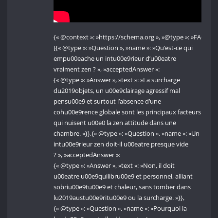
{« @context »: »https://schema.org », »@type »: »FAQPage
[{« @type »: »Question », »name »: »Qu’est-ce qui
empu00eache un intu00e9rieur d’u00eatre
vraiment zen ? », »acceptedAnswer »:
{« @type »: »Answer », »text »: »La surcharge
du2019objets, un u00e9clairage agressif mal
pensu00e9 et surtout l’absence d’une
cohu00e9rence globale sont les principaux facteurs
qui nuisent u00e0 la zen attitude dans une
chambre. »}},{« @type »: »Question », »name »: »Un
intu00e9rieur zen doit-il u00eatre presque vide
? », »acceptedAnswer »:
{« @type »: »Answer », »text »: »Non, il doit
u00eatre u00e9quilibru00e9 et personnel, alliant
sobriu00e9tu00e9 et chaleur, sans tomber dans
lu2019austu00e9ritu00e9 ou la surcharge. »}},
{« @type »: »Question », »name »: »Pourquoi la