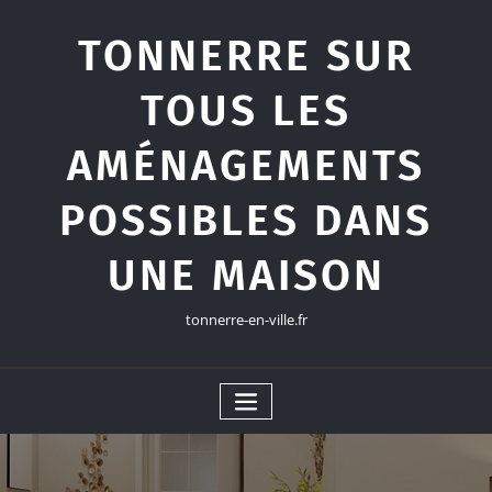
Skip
to
TONNERRE SUR
content
TOUS LES
AMÉNAGEMENTS
POSSIBLES DANS
UNE MAISON
tonnerre-en-ville.fr