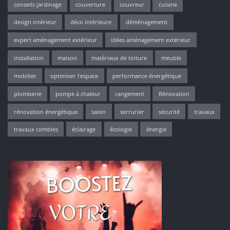
conseils jardinage
couverture
couvreur
cuisine
design intérieur
déco intérieure
déménagement
expert aménagement extérieur
idées aménagement extérieur
installation
maison
matériaux de toiture
meuble
mobilier
optimiser l'espace
performance énergétique
plomberie
pompe à chaleur
rangement
Rénovation
rénovation énergétique
salon
serrurier
sécurité
travaux
travaux combles
éclairage
écologie
énergie