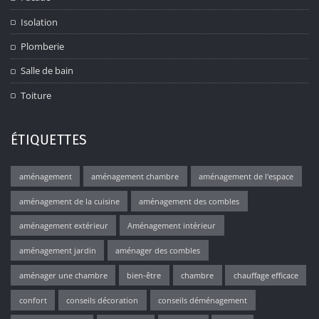
Isolation
Plomberie
Salle de bain
Toiture
ÉTIQUETTES
aménagement
aménagement chambre
aménagement de l'espace
aménagement de la cuisine
aménagement des combles
aménagement extérieur
Aménagement intérieur
aménagement jardin
aménager des combles
aménager une chambre
bien-être
chambre
chauffage efficace
confort
conseils décoration
conseils déménagement