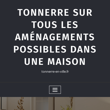
Skip
to
TONNERRE SUR
content
TOUS LES
AMÉNAGEMENTS
POSSIBLES DANS
UNE MAISON
tonnerre-en-ville.fr