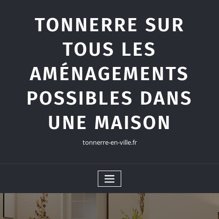
Skip
to
TONNERRE SUR
content
TOUS LES
AMÉNAGEMENTS
POSSIBLES DANS
UNE MAISON
tonnerre-en-ville.fr