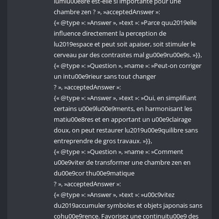
lumiu00e8re est-elle si importante pour une
chambre zen ? », »acceptedAnswer »:
{« @type »: »Answer », »text »: »Parce quu2019elle
influence directement la perception de
lu2019espace et peut soit apaiser, soit stimuler le
cerveau par des contrastes mal gu00e9ru00e9s. »}},
{« @type »: »Question », »name »: »Peut-on corriger
un intu00e9rieur sans tout changer
? », »acceptedAnswer »:
{« @type »: »Answer », »text »: »Oui, en simplifiant
certains u00e9lu00e9ments, en harmonisant les
matiu00e8res et en apportant un u00e9clairage
doux, on peut restaurer lu2019u00e9quilibre sans
entreprendre de gros travaux. »}},
{« @type »: »Question », »name »: »Comment
u00e9viter de transformer une chambre zen en
du00e9cor thu00e9matique
? », »acceptedAnswer »:
{« @type »: »Answer », »text »: »u00c9vitez
du2019accumuler symboles et objets japonais sans
cohu00e9rence. Favorisez une continuitu00e9 des