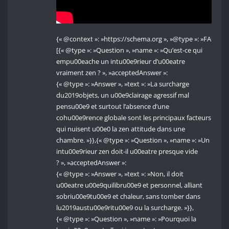
{« @context »: »https://schema.org », »@type »: »FAQPage
[{« @type »: »Question », »name »: »Qu’est-ce qui
empu00eache un intu00e9rieur d’u00eatre
vraiment zen ? », »acceptedAnswer »:
{« @type »: »Answer », »text »: »La surcharge
du2019objets, un u00e9clairage agressif mal
pensu00e9 et surtout l’absence d’une
cohu00e9rence globale sont les principaux facteurs
qui nuisent u00e0 la zen attitude dans une
chambre. »}},{« @type »: »Question », »name »: »Un
intu00e9rieur zen doit-il u00eatre presque vide
? », »acceptedAnswer »:
{« @type »: »Answer », »text »: »Non, il doit
u00eatre u00e9quilibru00e9 et personnel, alliant
sobriu00e9tu00e9 et chaleur, sans tomber dans
lu2019austu00e9ritu00e9 ou la surcharge. »}},
{« @type »: »Question », »name »: »Pourquoi la