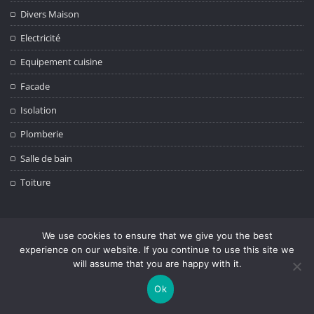
Divers Maison
Electricité
Equipement cuisine
Facade
Isolation
Plomberie
Salle de bain
Toiture
ÉTIQUETTES
We use cookies to ensure that we give you the best
experience on our website. If you continue to use this site we
aménagement
aménagement chambre
aménagement de l'espace
will assume that you are happy with it.
aménagement de la cuisine
aménagement des combles
Ok
aménagement extérieur
Aménagement intérieur