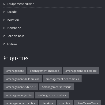
Equipement cuisine
Facade
Isolation
Plomberie
Salle de bain
Toiture
ÉTIQUETTES
aménagement
aménagement chambre
aménagement de l'espace
aménagement de la cuisine
aménagement des combles
aménagement extérieur
Aménagement intérieur
aménagement jardin
aménager des combles
aménager une chambre
bien-être
chambre
chauffage efficace