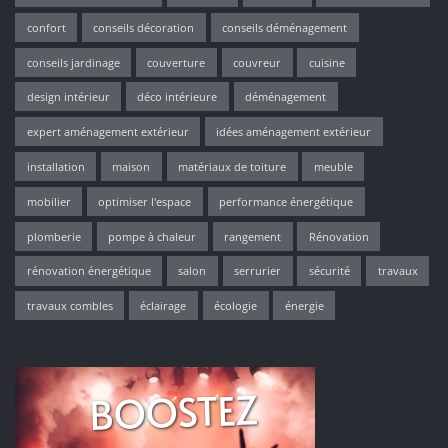
confort
conseils décoration
conseils déménagement
conseils jardinage
couverture
couvreur
cuisine
design intérieur
déco intérieure
déménagement
expert aménagement extérieur
idées aménagement extérieur
installation
maison
matériaux de toiture
meuble
mobilier
optimiser l'espace
performance énergétique
plomberie
pompe à chaleur
rangement
Rénovation
rénovation énergétique
salon
serrurier
sécurité
travaux
travaux combles
éclairage
écologie
énergie