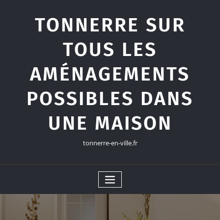
Skip
to
TONNERRE SUR
content
TOUS LES
AMÉNAGEMENTS
POSSIBLES DANS
UNE MAISON
tonnerre-en-ville.fr