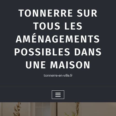
Skip
to
TONNERRE SUR
content
TOUS LES
AMÉNAGEMENTS
POSSIBLES DANS
UNE MAISON
tonnerre-en-ville.fr