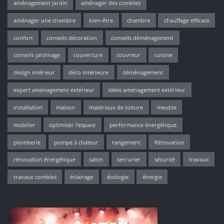
aménagement jardin
aménager des combles
aménager une chambre
bien-être
chambre
chauffage efficace
confort
conseils décoration
conseils déménagement
conseils jardinage
couverture
couvreur
cuisine
design intérieur
déco intérieure
déménagement
expert aménagement extérieur
idées aménagement extérieur
installation
maison
matériaux de toiture
meuble
mobilier
optimiser l'espace
performance énergétique
plomberie
pompe à chaleur
rangement
Rénovation
rénovation énergétique
salon
serrurier
sécurité
travaux
travaux combles
éclairage
écologie
énergie