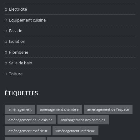
Electricité
Equipement cuisine
Facade
Isolation
Plomberie
Salle de bain
Toiture
ÉTIQUETTES
aménagement
aménagement chambre
aménagement de l'espace
aménagement de la cuisine
aménagement des combles
aménagement extérieur
Aménagement intérieur