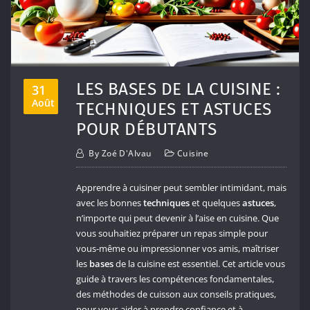
LES BASES DE LA CUISINE :
31
Août
TECHNIQUES ET ASTUCES
POUR DÉBUTANTS
By
Zoé D'Alvau
Cuisine
Apprendre à cuisiner peut sembler intimidant, mais
avec les bonnes
techniques
et quelques
astuces
,
n’importe qui peut devenir à l’aise en cuisine. Que
vous souhaitiez préparer un repas simple pour
vous-même ou impressionner vos amis, maîtriser
les
bases
de la cuisine est essentiel. Cet article vous
guide à travers les compétences fondamentales,
des méthodes de cuisson aux conseils pratiques,
pour vous aider à prendre confiance et à