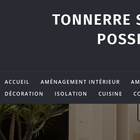
Skip
to
TONNERRE 
content
POSS
ACCUEIL
AMÉNAGEMENT INTÉRIEUR
AM
DÉCORATION
ISOLATION
CUISINE
C