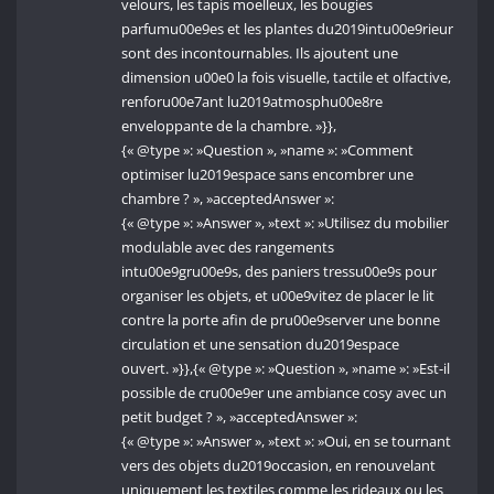
velours, les tapis moelleux, les bougies
parfumu00e9es et les plantes du2019intu00e9rieur
sont des incontournables. Ils ajoutent une
dimension u00e0 la fois visuelle, tactile et olfactive,
renforu00e7ant lu2019atmosphu00e8re
enveloppante de la chambre. »}},
{« @type »: »Question », »name »: »Comment
optimiser lu2019espace sans encombrer une
chambre ? », »acceptedAnswer »:
{« @type »: »Answer », »text »: »Utilisez du mobilier
modulable avec des rangements
intu00e9gru00e9s, des paniers tressu00e9s pour
organiser les objets, et u00e9vitez de placer le lit
contre la porte afin de pru00e9server une bonne
circulation et une sensation du2019espace
ouvert. »}},{« @type »: »Question », »name »: »Est-il
possible de cru00e9er une ambiance cosy avec un
petit budget ? », »acceptedAnswer »:
{« @type »: »Answer », »text »: »Oui, en se tournant
vers des objets du2019occasion, en renouvelant
uniquement les textiles comme les rideaux ou les