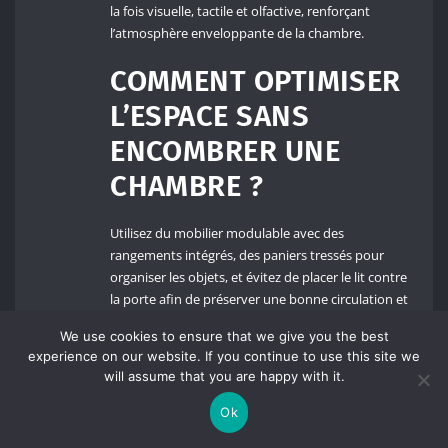
la fois visuelle, tactile et olfactive, renforçant
l’atmosphère enveloppante de la chambre.
COMMENT OPTIMISER
L’ESPACE SANS
ENCOMBRER UNE
CHAMBRE ?
Utilisez du mobilier modulable avec des
rangements intégrés, des paniers tressés pour
organiser les objets, et évitez de placer le lit contre
la porte afin de préserver une bonne circulation et
une sensation d’espace ouvert.
We use cookies to ensure that we give you the best
experience on our website. If you continue to use this site we
EST-IL POSSIBLE DE
will assume that you are happy with it.
CRÉER UNE AMBIANCE
Ok
COSY AVEC UN PETIT