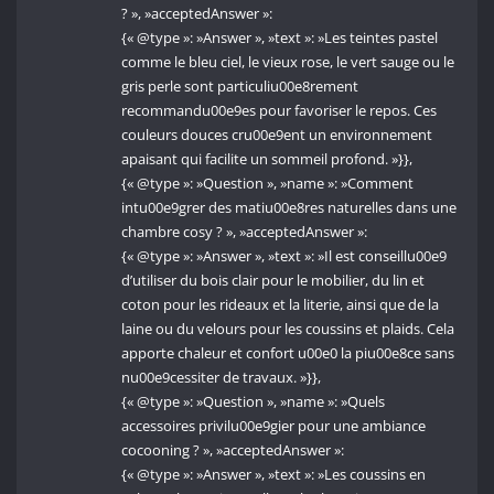
? », »acceptedAnswer »:
{« @type »: »Answer », »text »: »Les teintes pastel
comme le bleu ciel, le vieux rose, le vert sauge ou le
gris perle sont particuliu00e8rement
recommandu00e9es pour favoriser le repos. Ces
couleurs douces cru00e9ent un environnement
apaisant qui facilite un sommeil profond. »}},
{« @type »: »Question », »name »: »Comment
intu00e9grer des matiu00e8res naturelles dans une
chambre cosy ? », »acceptedAnswer »:
{« @type »: »Answer », »text »: »Il est conseillu00e9
d’utiliser du bois clair pour le mobilier, du lin et
coton pour les rideaux et la literie, ainsi que de la
laine ou du velours pour les coussins et plaids. Cela
apporte chaleur et confort u00e0 la piu00e8ce sans
nu00e9cessiter de travaux. »}},
{« @type »: »Question », »name »: »Quels
accessoires privilu00e9gier pour une ambiance
cocooning ? », »acceptedAnswer »:
{« @type »: »Answer », »text »: »Les coussins en