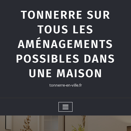
Skip
to
TONNERRE SUR
content
TOUS LES
AMÉNAGEMENTS
POSSIBLES DANS
UNE MAISON
tonnerre-en-ville.fr