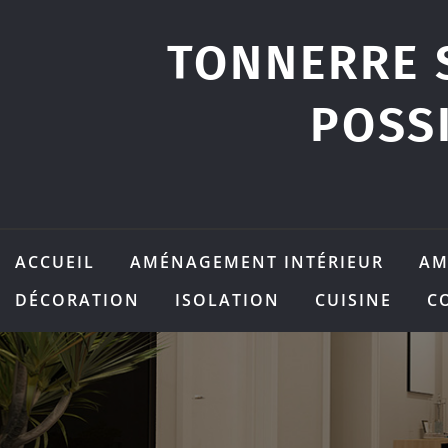
Skip
to
TONNERRE 
content
POSS
ACCUEIL
AMÉNAGEMENT INTÉRIEUR
AM
DÉCORATION
ISOLATION
CUISINE
C