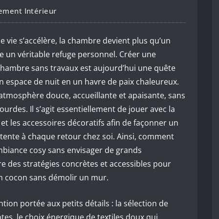
ment Intérieur
 vie s’accélère, la chambre devient plus qu’un
rne un véritable refuge personnel. Créer une
hambre sans travaux est aujourd’hui une quête
n espace de nuit en un havre de paix chaleureux.
 atmosphère douce, accueillante et apaisante, sans
urdes. Il s’agit essentiellement de jouer avec la
, et les accessoires décoratifs afin de façonner un
étente à chaque retour chez soi. Ainsi, comment
mbiance cosy sans envisager de grands
re des stratégies concrètes et accessibles pour
 cocon sans démolir un mur.
ntion portée aux petits détails : la sélection de
es, le choix énergique de textiles doux qui