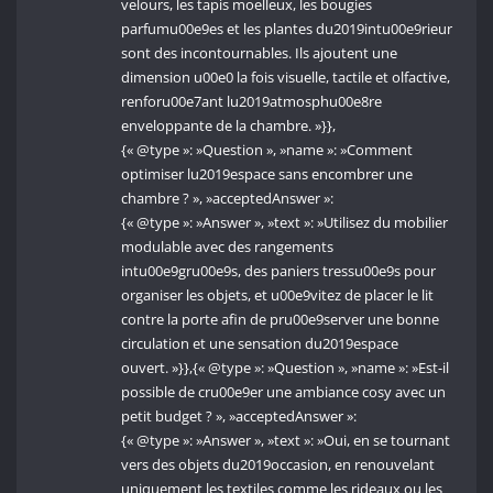
velours, les tapis moelleux, les bougies
parfumu00e9es et les plantes du2019intu00e9rieur
sont des incontournables. Ils ajoutent une
dimension u00e0 la fois visuelle, tactile et olfactive,
renforu00e7ant lu2019atmosphu00e8re
enveloppante de la chambre. »}},
{« @type »: »Question », »name »: »Comment
optimiser lu2019espace sans encombrer une
chambre ? », »acceptedAnswer »:
{« @type »: »Answer », »text »: »Utilisez du mobilier
modulable avec des rangements
intu00e9gru00e9s, des paniers tressu00e9s pour
organiser les objets, et u00e9vitez de placer le lit
contre la porte afin de pru00e9server une bonne
circulation et une sensation du2019espace
ouvert. »}},{« @type »: »Question », »name »: »Est-il
possible de cru00e9er une ambiance cosy avec un
petit budget ? », »acceptedAnswer »:
{« @type »: »Answer », »text »: »Oui, en se tournant
vers des objets du2019occasion, en renouvelant
uniquement les textiles comme les rideaux ou les