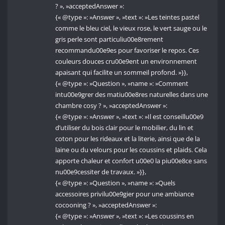
? », »acceptedAnswer »:
{« @type »: »Answer », »text »: »Les teintes pastel
comme le bleu ciel, le vieux rose, le vert sauge ou le
gris perle sont particuliu00e8rement
recommandu00e9es pour favoriser le repos. Ces
couleurs douces cru00e9ent un environnement
apaisant qui facilite un sommeil profond. »}},
{« @type »: »Question », »name »: »Comment
intu00e9grer des matiu00e8res naturelles dans une
chambre cosy ? », »acceptedAnswer »:
{« @type »: »Answer », »text »: »Il est conseillu00e9
d’utiliser du bois clair pour le mobilier, du lin et
coton pour les rideaux et la literie, ainsi que de la
laine ou du velours pour les coussins et plaids. Cela
apporte chaleur et confort u00e0 la piu00e8ce sans
nu00e9cessiter de travaux. »}},
{« @type »: »Question », »name »: »Quels
accessoires privilu00e9gier pour une ambiance
cocooning ? », »acceptedAnswer »:
{« @type »: »Answer », »text »: »Les coussins en