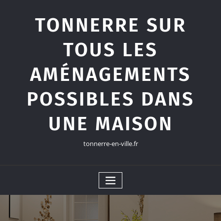
Skip
to
TONNERRE SUR
content
TOUS LES
AMÉNAGEMENTS
POSSIBLES DANS
UNE MAISON
tonnerre-en-ville.fr