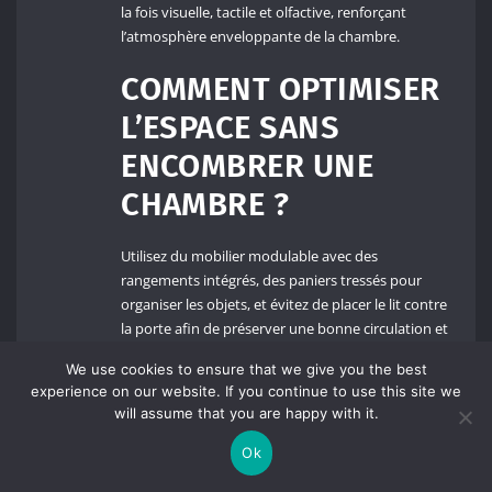
la fois visuelle, tactile et olfactive, renforçant
l’atmosphère enveloppante de la chambre.
COMMENT OPTIMISER
L’ESPACE SANS
ENCOMBRER UNE
CHAMBRE ?
Utilisez du mobilier modulable avec des
rangements intégrés, des paniers tressés pour
organiser les objets, et évitez de placer le lit contre
la porte afin de préserver une bonne circulation et
une sensation d’espace ouvert.
We use cookies to ensure that we give you the best
experience on our website. If you continue to use this site we
EST-IL POSSIBLE DE
will assume that you are happy with it.
CRÉER UNE AMBIANCE
Ok
COSY AVEC UN PETIT