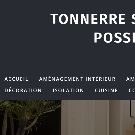
Skip
to
TONNERRE 
content
POSS
ACCUEIL
AMÉNAGEMENT INTÉRIEUR
AM
DÉCORATION
ISOLATION
CUISINE
C