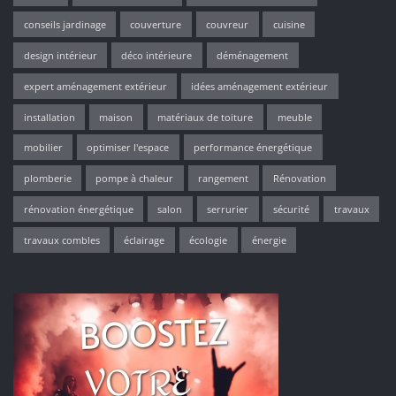
conseils jardinage
couverture
couvreur
cuisine
design intérieur
déco intérieure
déménagement
expert aménagement extérieur
idées aménagement extérieur
installation
maison
matériaux de toiture
meuble
mobilier
optimiser l'espace
performance énergétique
plomberie
pompe à chaleur
rangement
Rénovation
rénovation énergétique
salon
serrurier
sécurité
travaux
travaux combles
éclairage
écologie
énergie