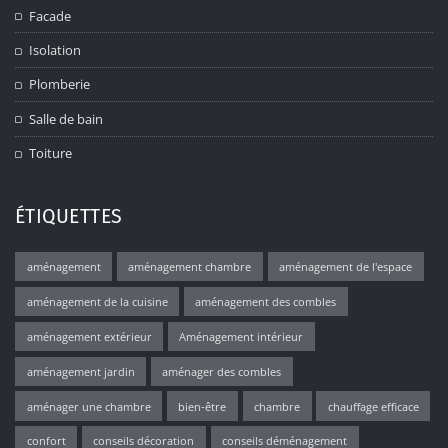
Facade
Isolation
Plomberie
Salle de bain
Toiture
ÉTIQUETTES
aménagement
aménagement chambre
aménagement de l'espace
aménagement de la cuisine
aménagement des combles
aménagement extérieur
Aménagement intérieur
aménagement jardin
aménager des combles
aménager une chambre
bien-être
chambre
chauffage efficace
confort
conseils décoration
conseils déménagement