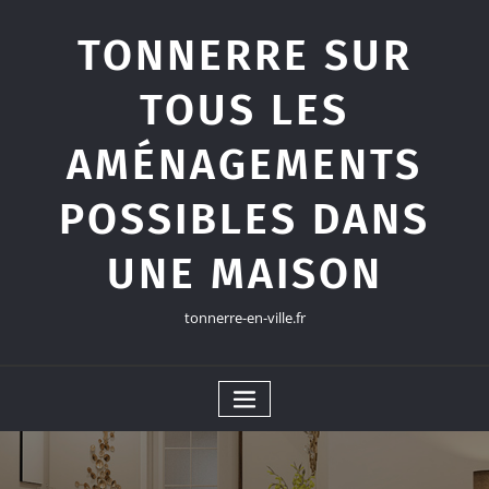
Skip
to
TONNERRE SUR
content
TOUS LES
AMÉNAGEMENTS
POSSIBLES DANS
UNE MAISON
tonnerre-en-ville.fr