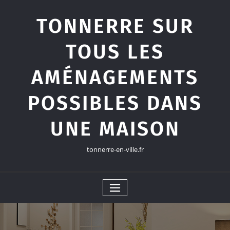
Skip
to
TONNERRE SUR
content
TOUS LES
AMÉNAGEMENTS
POSSIBLES DANS
UNE MAISON
tonnerre-en-ville.fr