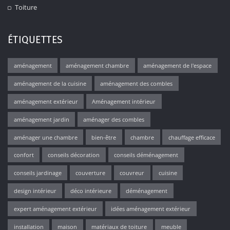
Toiture
ÉTIQUETTES
aménagement
aménagement chambre
aménagement de l'espace
aménagement de la cuisine
aménagement des combles
aménagement extérieur
Aménagement intérieur
aménagement jardin
aménager des combles
aménager une chambre
bien-être
chambre
chauffage efficace
confort
conseils décoration
conseils déménagement
conseils jardinage
couverture
couvreur
cuisine
design intérieur
déco intérieure
déménagement
expert aménagement extérieur
idées aménagement extérieur
installation
maison
matériaux de toiture
meuble